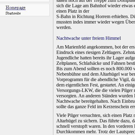
saßen noch auf der Treppe zum Domplate
sich die Lage am Bahnhof wieder etwas e
einen Platz in der
S-Bahn in Richtung Horrem erhielten. D
mussten indes immer wieder wegen Überf
werden.
.
Nachtwache unter freiem Himmel
.
Am Marienfeld angekommen, bot der erst
Eindruck eines riesigen Zeltlagers. Zehn
Jugendliche hatten bereits ihr Lager aufg
Zeltplanen, Schlafsäcke und Fahnen best
Bis zum Abend sollten es noch 800.000 
Nebenbühne und dem Altarhügel war bere
Vorprogramm für die abendliche Vigil, d
dem eigentlichen Fest, gestartet. An eini
Versorgungs-LKW, die die vielen Pilger 
versorgten. An anderen Ständen wurden 
Nachtwache bereitgehalten. Nach Einbru
sollte das ganze Feld im Kerzenschein ers
.
Viele Pilger versuchten, sich einen Platz
Altarhügel zu sichern. Das führte dazu, 
schnell verstopft waren. In den vorderen
Durchkommen mehr. Trotz der Lautsprec