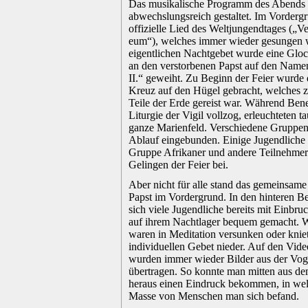
Das musikalische Programm des Abends 
abwechslungsreich gestaltet. Im Vorderg
offizielle Lied des Weltjungendtages („V
eum“), welches immer wieder gesungen 
eigentlichen Nachtgebet wurde eine Gloc
an den verstorbenen Papst auf den Name
II.“ geweiht. Zu Beginn der Feier wurde
Kreuz auf den Hügel gebracht, welches z
Teile der Erde gereist war. Während Ben
Liturgie der Vigil vollzog, erleuchteten 
ganze Marienfeld. Verschiedene Gruppen
Ablauf eingebunden. Einige Jugendliche 
Gruppe Afrikaner und andere Teilnehmer
Gelingen der Feier bei.
.
Aber nicht für alle stand das gemeinsam
Papst im Vordergrund. In den hinteren Be
sich viele Jugendliche bereits mit Einbru
auf ihrem Nachtlager bequem gemacht. W
waren in Meditation versunken oder kni
individuellen Gebet nieder. Auf den Vid
wurden immer wieder Bilder aus der Vog
übertragen. So konnte man mitten aus d
heraus einen Eindruck bekommen, in wel
Masse von Menschen man sich befand.