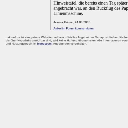
Hinweistafel, die bereits einen Tag späte
angebracht war, an den Rückflug des Paps
Linienmaschine.
.
Jessica Krämer,
24.08.2005
.
Artikel im Forum kommentieren
naktuell.de ist eine private Website und kein offizielles Angebot der Neuapostolischen Kirche
die über Hyperlinks erreichbar sind, wird keine Haftung übernommen. Alle Informationen ver
und Nutzungsregeln im
Impressum
. Änderungen vorbehalten.