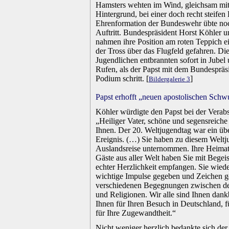
Hamsters wehten im Wind, gleichsam mit
Hintergrund, bei einer doch recht steifen 
Ehrenformation der Bundeswehr übte no
Auftritt. Bundespräsident Horst Köhler u
nahmen ihre Position am roten Teppich 
der Tross über das Flugfeld gefahren. D
Jugendlichen entbrannten sofort in Jubel
Rufen, als der Papst mit dem Bundesprä
Podium schritt. [
]
Bildergalerie 3
.
Papst erhofft „neuen apostolischen Sch
.
Köhler würdigte den Papst bei der Verab
„Heiliger Vater, schöne und segensreiche 
Ihnen. Der 20. Weltjugendtag war ein üb
Ereignis. (…) Sie haben zu diesem Weltju
Auslandsreise unternommen. Ihre Heimat
Gäste aus aller Welt haben Sie mit Begei
echter Herzlichkeit empfangen. Sie wie
wichtige Impulse gegeben und Zeichen ge
verschiedenen Begegnungen zwischen d
und Religionen. Wir alle sind Ihnen dank
Ihnen für Ihren Besuch in Deutschland, fü
für Ihre Zugewandtheit.“
.
Nicht weniger herzlich bedankte sich der 