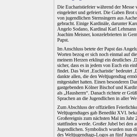
.
Die Eucharistiefeier während der Messe w
eingeleitet und gefeiert. Die Gaben Bro
von jugendlichen Sternsingern aus Aache
gebracht. Einige Kardinäle, darunter Kard
Angelo Sodano, Kardinal Karl Lehmann 
Joachim Meisner, konzelebrierten in Gem
Papst.
.
Im Anschluss betete der Papst das Angelu
Worten bezog er sich noch einmal auf die
meinem Herzen erklingt ein deutliches ‚D
sicher, dass es in jedem von Euch ein ein
findet. Das Wort ‚Eucharistie‘ bedeutet 
dankte allen, die den Weltjugendtag ermö
mitgestaltet hatten. Einen besonderen Dan
gastgebenden Kölner Bischof und Kardi
als „Hausherrn“. Danach richtete er Grüß
Sprachen an die Jugendlichen in aller Wel
.
Zum Abschluss der offiziellen Feierlichk
Weltjugendtages gab Benedikt XVI. beka
Großereignis zum nächsten Mal im Jahr 
stattfinden werde. Großer Jubel bei den a
Jugendlichen. Symbolisch wurden nun die
des Weltjugendtags-Logos an fünf Jugen