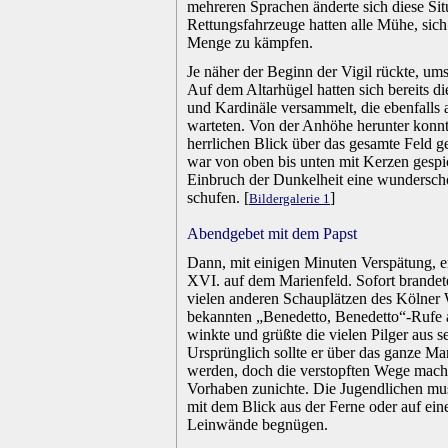
mehreren Sprachen änderte sich diese Sit
Rettungsfahrzeuge hatten alle Mühe, sic
Menge zu kämpfen.
.
Je näher der Beginn der Vigil rückte, ums
Auf dem Altarhügel hatten sich bereits di
und Kardinäle versammelt, die ebenfalls 
warteten. Von der Anhöhe herunter konnt
herrlichen Blick über das gesamte Feld 
war von oben bis unten mit Kerzen gespic
Einbruch der Dunkelheit eine wundersc
schufen. [
]
Bildergalerie 1
.
Abendgebet mit dem Papst
.
Dann, mit einigen Minuten Verspätung, e
XVI. auf dem Marienfeld. Sofort brandete
vielen anderen Schauplätzen des Kölner 
bekannten „Benedetto, Benedetto“-Rufe 
winkte und grüßte die vielen Pilger aus 
Ursprünglich sollte er über das ganze Ma
werden, doch die verstopften Wege mach
Vorhaben zunichte. Die Jugendlichen mus
mit dem Blick aus der Ferne oder auf ein
Leinwände begnügen.
.