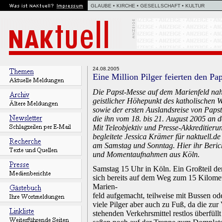
..
GLAUBE • KIRCHE • GESELLSCHAFT • KULTUR
.
24.08.2005
Eine Million Pilger feierten den Pap
.
Die Papst-Messe auf dem Marienfeld na
geistlicher Höhepunkt des katholischen 
sowie der ersten Auslandsreise von Papst
die ihn vom 18. bis 21. August 2005 an d
Mit Teleobjektiv und Presse-Akkreditierun
begleitete Jessica Krämer für naktuell.d
am Samstag und Sonntag. Hier ihr Beric
und Momentaufnahmen aus Köln.
.
Samstag 15 Uhr in Köln. Ein Großteil de
sich bereits auf dem Weg zum 15 Kilomet
Marien-
feld aufgemacht, teilweise mit Bussen od
viele Pilger aber auch zu Fuß, da die zu
stehenden Verkehrsmittel restlos überfüll