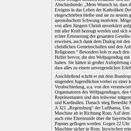
Abschiedsrede: „Mein Wunsch ist, dass di
Ereignis in das Leben der Katholiken De
eingeschrieben bleibe und sie zu neuem 
apostolischem Schwung motiviere. Möge
von allen Jüngern Christi unverkürzt a
mit aller Kraft bezeugt werden und sich s
echter Erneuerung der gesamten Gesellsc
erweisen, auch dank dem Dialog mit den
christlichen Gemeinschaften und den An
Religionen.“ Besonders hob er auch den E
Helfer hervor, die den Weltjugendtag mi
hatten. Sie hätten in großer Aufopferung 
dass alles zu einem unvergesslichen Erle
.
Anschließend schritt er mit dem Bundesp
singenden Jugendlichen vorbei zu einer l
Verabschiedung, u.a. von den verantwort
Organisatoren des Weltjugendtages, den 
Repräsentanten und den teilweise mitger
und Kardinälen. Danach stieg Benedikt 
A 321 „Regensburg“ der Lufthansa. Um 
Maschine ab in Richtung Rom. Auf dem W
auch eine Ehrenrunde über die bayerisch
Papstes geflogen werden. Gegen 22 Uhr 
Maschine sicher in Rom. Inzwischen erinn