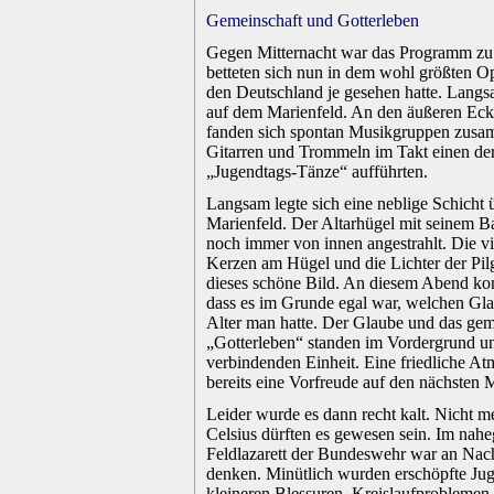
.
Gemeinschaft und Gotterleben
.
Gegen Mitternacht war das Programm zu
betteten sich nun in dem wohl größten O
den Deutschland je gesehen hatte. Langs
auf dem Marienfeld. An den äußeren Eck
fanden sich spontan Musikgruppen zusam
Gitarren und Trommeln im Takt einen der
„Jugendtags-Tänze“ aufführten.
.
Langsam legte sich eine neblige Schicht 
Marienfeld. Der Altarhügel mit seinem 
noch immer von innen angestrahlt. Die v
Kerzen am Hügel und die Lichter der Pilg
dieses schöne Bild. An diesem Abend ko
dass es im Grunde egal war, welchen Gl
Alter man hatte. Der Glaube und das ge
„Gotterleben“ standen im Vordergrund un
verbindenden Einheit. Eine friedliche At
bereits eine Vorfreude auf den nächsten
.
Leider wurde es dann recht kalt. Nicht m
Celsius dürften es gewesen sein. Im nah
Feldlazarett der Bundeswehr war an Nach
denken. Minütlich wurden erschöpfte Jug
kleineren Blessuren, Kreislaufproblemen