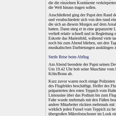
die die einzelnen Kontinente verkörperten
die Welt hinaus tragen sollen.
.
Anschließend ging der Papst den Rand d
und verabschiedete sich von den rund ein
die sich an diesem Morgen auf dem Area
hatten. Dann stieg er in eine gepanzerte
verließ relativ schnell und in Begleitung e
Eskorte das Marienfeld, während viele t
noch bis zum Abend blieben, um den Tag
musikalischen Darbietungen ausklingen z
.
Steife Brise beim Abflug
.
Am Abend beendete der Papst seinen De
Um 19.42 Uhr hob seine Maschine vom 
Köln/Bonn ab.
.
Kurz zuvor waren noch einige Polizisten
des Flugfeldes beschäftigt. Helfer des Fl
präparierten den roten Teppich vom Halt
Limousine über das Podium bis zum Flug
Falte wurde mehrmals mit den Füßen bear
andere Mitarbeiter rückten mehrmals mit
wirklich jeden Fussel vom Teppich zu bef
übergroßen Mikrofonschoner im Look ei