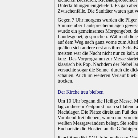
Unterkühlungen eingeliefert. Es gab aber
Zwischenfälle. Die Sanitäter waren gut vo
.
Gegen 7 Uhr morgens wurden die Pilger 
Stimme über Lautsprecheranlagen gewec
wurde ein gemeinsames Morgengebet, da
Laudesgebet, gesprochen. Während die e
auf dem Weg nach ganz vorne zum Altar
quälten sich andere erst aus ihren Schlafs
meisten war die Nacht nicht nur zu kalt, 
kurz. Das Vorprogramm zur Messe starte
klassisch bis Pop. Nachdem der Nebel la
versuchte sogar die Sonne, durch die di
schauen. Auch im weiteren Verlauf blieb 
trocken.
.
Der Kirche treu bleiben
.
Um 10 Uhr begann die Heilige Messe. Ma
lag zu diesem Zeitpunkt noch schlafend 
Nachtlager. Die Plätze direkt am Fuß des
Vorabend frei blieben, waren nun von cir
weißen Messgewändern belegt. Sie sollt
Eucharistie die Hostien an die Gläubigen 
.
Papst Benedikt XVI. fuhr an diesem Mor