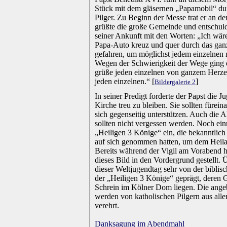
Stück mit dem gläsernen „Papamobil“ du
Pilger. Zu Beginn der Messe trat er an d
grüßte die große Gemeinde und entschul
seiner Ankunft mit den Worten: „Ich wär
Papa-Auto kreuz und quer durch das ga
gefahren, um möglichst jedem einzelnen 
Wegen der Schwierigkeit der Wege ging d
grüße jeden einzelnen von ganzem Herzen
jeden einzelnen.“ [
]
Bildergalerie 2
.
In seiner Predigt forderte der Papst die J
Kirche treu zu bleiben. Sie sollten fürein
sich gegenseitig unterstützen. Auch die 
sollten nicht vergessen werden. Noch ein
„Heiligen 3 Könige“ ein, die bekanntlic
auf sich genommen hatten, um dem Heil
Bereits während der Vigil am Vorabend 
dieses Bild in den Vordergrund gestellt.
dieser Weltjugendtag sehr von der biblis
der „Heiligen 3 Könige“ geprägt, deren 
Schrein im Kölner Dom liegen. Die ange
werden von katholischen Pilgern aus alle
verehrt.
.
Danksagung im Abendmahl